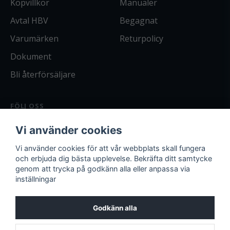
Köpvillkor
Manualer
Avtal HBV
Begagnat
Varumärken
Returpolicy
Dokument
Bli återförsäljare
FÖLJ OSS
Facebook
Vi använder cookies
Instagram
Bli kund
Vi använder cookies för att vår webbplats skall fungera
och erbjuda dig bästa upplevelse. Bekräfta ditt samtycke
Logga in
genom att trycka på godkänn alla eller anpassa via
inställningar
Godkänn alla
Miljöpolicy
Arbetsmiljöpolicy
Kvalitetspolicy