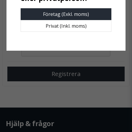
frontend.form.password_confirmation
Bekräfta lösenord
Företag (Exkl. moms)
Privat (Inkl. moms)
Registrera
Hjälp & frågor