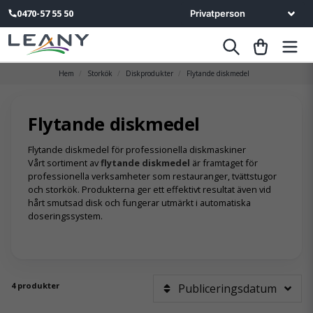
0470-57 55 50
Hem
Storkök
Diskprodukter
Flytande diskmedel
Flytande diskmedel
Flytande diskmedel för professionella diskmaskiner
Vårt sortiment av
flytande diskmedel
är framtaget för
professionella verksamheter som restauranger, tvättstugor
och storkök. Produkterna ger ett effektivt resultat även vid
hårt smutsad disk och fungerar utmärkt i automatiska
doseringssystem.
4 produkter
Publiceringsdatum