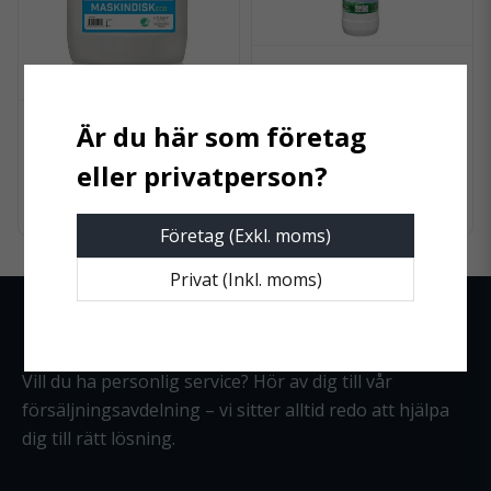
ESTELL
Estell Handdisk
oparfymerad 1L
SELECT PRO-WASH
Select Pro-Wash W8
Maskindiskmedel 10 liter
821,25 kr
46 kr
Företag (Exkl. moms)
Privat (Inkl. moms)
Hjälp & frågor
Vill du ha personlig service? Hör av dig till vår
försäljningsavdelning – vi sitter alltid redo att hjälpa
dig till rätt lösning.