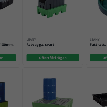
LEANY
LEANY
x130mm,
Fatvagga, svart
Fattratt,
an
Offertförfrågan
Of