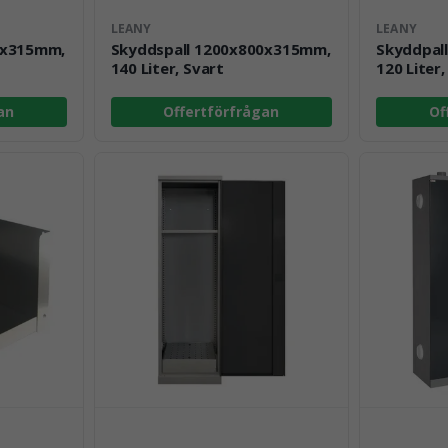
LEANY
LEANY
0x315mm,
Skyddspall 1200x800x315mm,
Skyddpal
140 Liter, Svart
120 Liter,
an
Offertförfrågan
Of