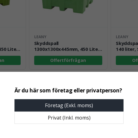
LEANY
LEANY
Skyddspall
Skyddspa
0 Liter,
1300x1300x445mm, 450 Liter,
140 liter,
Grön
an
Offertförfrågan
Of
Företag (Exkl. moms)
Privat (Inkl. moms)