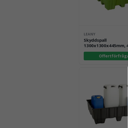
LEANY
Skyddspall
1300x1300x445mm, 45
Grön
Offertförfråg