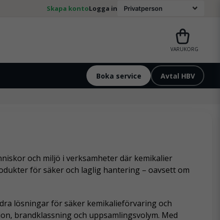
Skapa konto
Logga in
VARUKORG
Boka service
Avtal HBV
niskor och miljö i verksamheter där kemikalier
odukter för säker och laglig hantering – oavsett om
ra lösningar för säker kemikalieförvaring och
lation, brandklassning och uppsamlingsvolym. Med