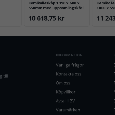
Kemikalieskåp 1990 x 600 x
Kemikali
550mm med uppsamlingskärl
1000 x 5
Uppsamli
10 618,75 kr
11 243
INFORMATION
Vanliga frågor
Kontakta oss
 till
Om oss
Köpvillkor
Avtal HBV
Varumärken