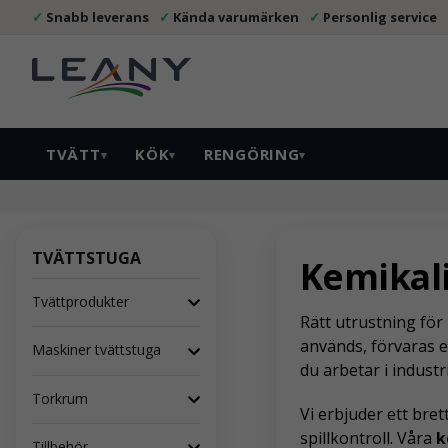
Snabb leverans
Kända varumärken
Personlig service
TVÄTT
KÖK
RENGÖRING
▾
▾
▾
TVÄTTSTUGA
Kemikal
Tvättprodukter
Rätt utrustning för
används, förvaras e
Maskiner tvättstuga
du arbetar i industri
Torkrum
Vi erbjuder ett bre
spillkontroll. Våra
k
Tillbehör