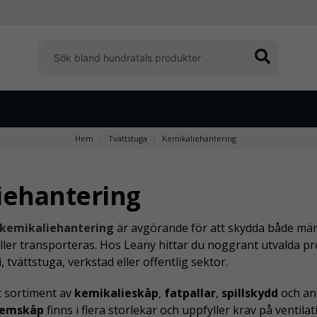
Hem
Tvättstuga
Kemikaliehantering
iehantering
kemikaliehantering
är avgörande för att skydda både män
ller transporteras. Hos Leany hittar du noggrant utvalda pr
, tvättstuga, verkstad eller offentlig sektor.
tt sortiment av
kemikalieskåp
,
fatpallar
,
spillskydd
och and
emskåp
finns i flera storlekar och uppfyller krav på venti