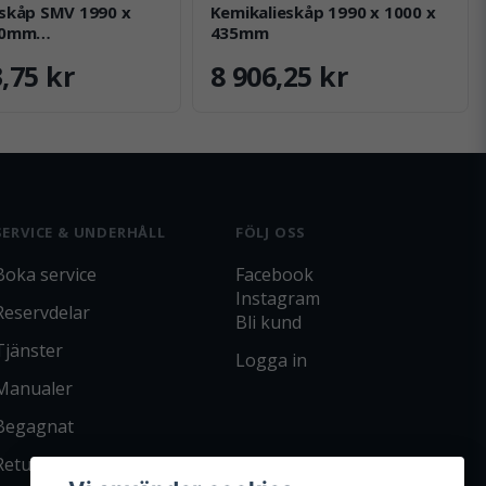
eskåp SMV 1990 x
Kemikalieskåp 1990 x 1000 x
50mm
435mm
ngskärl
,75 kr
8 906,25 kr
SERVICE & UNDERHÅLL
FÖLJ OSS
Boka service
Facebook
Instagram
Reservdelar
Bli kund
Tjänster
Logga in
Manualer
Begagnat
Returpolicy