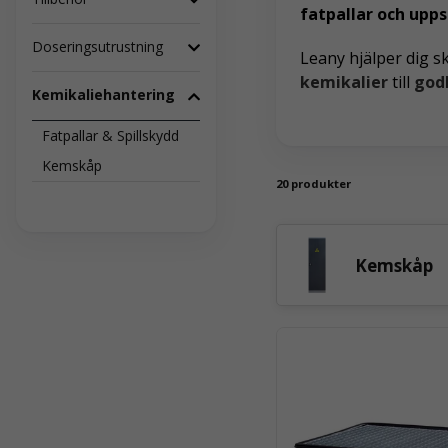
fatpallar och upp
Doseringsutrustning
Leany hjälper dig s
kemikalier
till
god
Kemikaliehantering
Fatpallar & Spillskydd
Kemskåp
20 produkter
Kemskåp