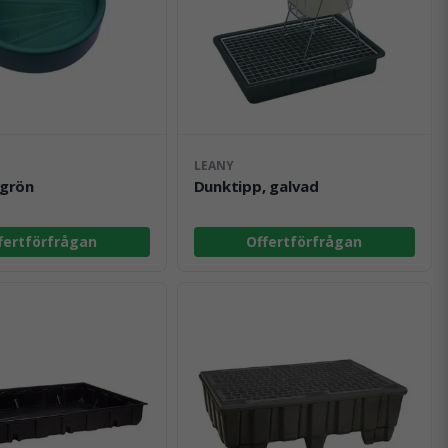
LEANY
 grön
Dunktipp, galvad
fertförfrågan
Offertförfrågan