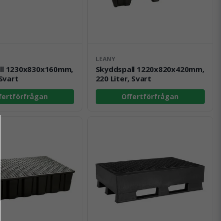
LEANY
ll 1230x830x160mm,
Skyddspall 1220x820x420mm,
 Svart
220 Liter, Svart
fertförfrågan
Offertförfrågan