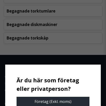
Begagnade torktumlare
Begagnade diskmaskiner
Begagnade torkskåp
Hjälp & frågor
Vill du ha personlig service? Hör av dig till vår
försäljningsavdelning – vi sitter alltid redo att hjälpa
dig till rätt lösning.
Företag (Exkl. moms)
0470-57 55 50