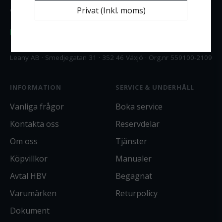
Privat (Inkl. moms)
Vardagar 08:00–16:30
office@leany.se
Leany AB · Smedjegatan 31 · 352 46 Växjö · Org.nr 559100-2109
INFORMATION
SERVICE & UNDERHÅLL
Vanliga frågor
Boka service
Kontakta oss
Reservdelar
Om oss
Tjänster
Köpvillkor
Manualer
Avtal HBV
Begagnat
Varumärken
Returpolicy
Dokument