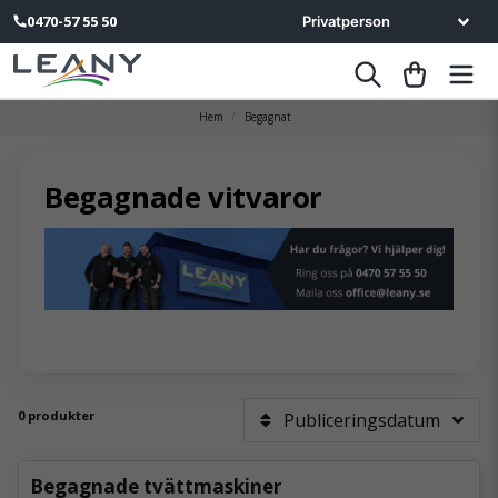
0470-57 55 50
Hem
Begagnat
Begagnade vitvaror
0 produkter
Publiceringsdatum
Begagnade tvättmaskiner