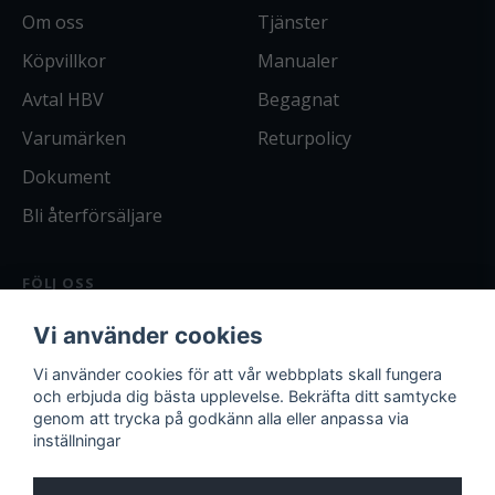
Om oss
Tjänster
Köpvillkor
Manualer
Avtal HBV
Begagnat
Varumärken
Returpolicy
Dokument
Bli återförsäljare
FÖLJ OSS
Facebook
Vi använder cookies
Instagram
Bli kund
Vi använder cookies för att vår webbplats skall fungera
och erbjuda dig bästa upplevelse. Bekräfta ditt samtycke
Logga in
genom att trycka på godkänn alla eller anpassa via
inställningar