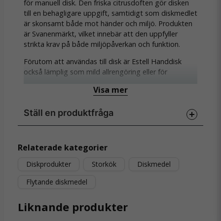
för manuell disk. Den friska citrusdoften gör disken
till en behagligare uppgift, samtidigt som diskmedlet
är skonsamt både mot händer och miljö. Produkten
är Svanenmärkt, vilket innebär att den uppfyller
strikta krav på både miljöpåverkan och funktion.
Förutom att användas till disk är Estell Handdisk
också lämplig som mild allrengöring eller för
handtvätt av känsliga textilier.
Visa mer
Högkoncentrerat – räcker länge
Ställ en produktfråga
Fräsch doft av citrus
question
Svanenmärkt och biologiskt nedbrytbart
Fråga oss något om denna produkten...
Relaterade kategorier
Skonsam mot händerna
Diskprodukter
Storkök
Diskmedel
Kan även användas till fintvätt och lättare
Flytande diskmedel
rengöring
name
Namn
Liknande produkter
Volym:
1 liter
Typ:
Handdiskmedel med parfym