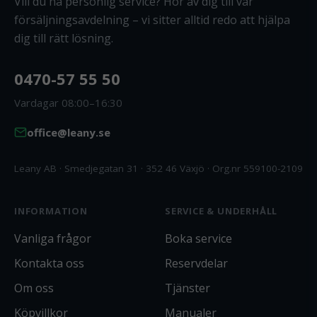
Vill du ha personlig service? Hör av dig till vår
försäljningsavdelning – vi sitter alltid redo att hjälpa
dig till rätt lösning.
0470-57 55 50
Vardagar 08:00–16:30
office@leany.se
Leany AB · Smedjegatan 31 · 352 46 Växjö · Org.nr 559100-2109
INFORMATION
SERVICE & UNDERHÅLL
Vanliga frågor
Boka service
Kontakta oss
Reservdelar
Om oss
Tjänster
Köpvillkor
Manualer