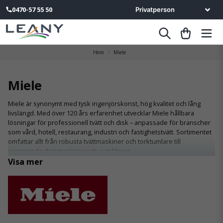
0470-57 55 50
Hem
Miele
Miele
Miele är synonymt med tysk ingenjörskonst, hög kvalitet och lång
livslängd. Med över 120 års erfarenhet utvecklar Miele hållbara
lösningar för professionell tvätt och disk – anpassade för branscher
som vård, hotell, restaurang, industri och fastighetstvätt. Sortimentet
omfattar allt från robusta tvättmaskiner och torktumlare till
avancerade diskmaskiner och autoklaver.
Visa mer
Maskinerna är kända för sin driftsäkerhet, låga energiförbrukning
och användarvänliga program som säkerställer jämna resultat även
vid intensiv belastning. Miele Professional är det självklara valet för
verksamheter som kräver pålitlig funktion varje dag – med möjlighet
till integrerad dosering, hygienprogram och uppkoppling för smart
övervakning.