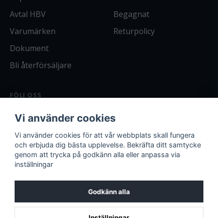
Avtal HBV
Begagnat
Varumärken
Returpolicy
Dokument
Bli återförsäljare
FÖLJ OSS
Facebook
Vi använder cookies
Instagram
Bli kund
Vi använder cookies för att vår webbplats skall fungera
och erbjuda dig bästa upplevelse. Bekräfta ditt samtycke
Logga in
genom att trycka på godkänn alla eller anpassa via
inställningar
Godkänn alla
Miljöpolicy
Arbetsmiljöpolicy
Kvalitetspolicy
Inställningar