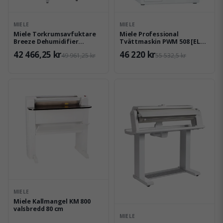
MIELE
MIELE
Miele Torkrumsavfuktare
Miele Professional
Breeze Dehumidifier
Tvättmaskin PWM 508 [EL
Medium
DV-1]
42 466,25 kr
46 220 kr
49 961,25 kr
55 532,5 kr
MIELE
Miele Kallmangel KM 800
valsbredd 80 cm
MIELE