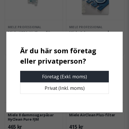
MIELE PROFESSIONAL
MIELE PROFESSIONAL
Miele HEPA AirClean-filter
Miele 8 dammsugarpåsar
med timestrip®
HyClean Pure GN
495 kr
465 kr
Företag (Exkl. moms)
Privat (Inkl. moms)
MIELE PROFESSIONAL
MIELE PROFESSIONAL
Miele 8 dammsugarpåsar
Miele AirClean Plus-filter
HyClean Pure FJM
465 kr
415 kr