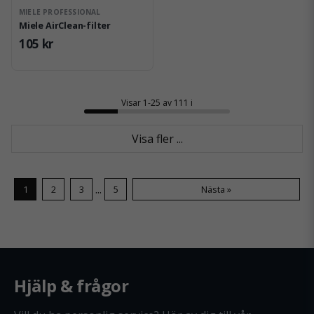
MIELE PROFESSIONAL
Miele AirClean-filter
105 kr
Visar 1-25 av 111 i
Visa fler ...
...
1
2
3
5
Nästa »
Hjälp & frågor