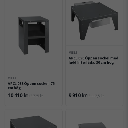
MIELE
APCL 090 Öppen sockel med
luddfilterlåda, 30 cm hög
MIELE
APCL 088 Öppen sockel, 75
cm hög
10 410 kr
9 910 kr
12 725 kr
12 112,5 kr