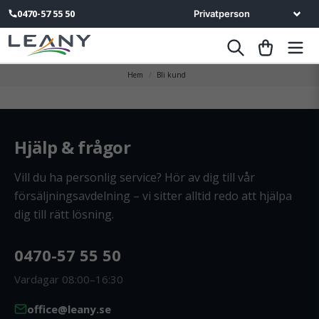
0470-57 55 50
Hem
Bli kund
Hjälp & frågor
Vill du ha personlig service? Hör av dig till vår
försäljningsavdelning – vi sitter alltid redo att hjälpa
dig till rätt lösning.
0470-57 55 50
Vardagar 08:00–16:30
office@leany.se