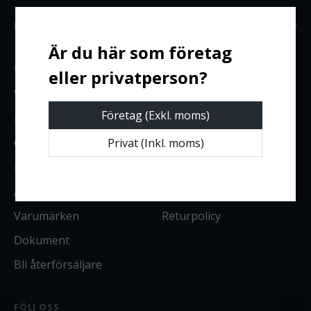
Leany AB · Smedjegatan 31 · 352 46 Växjö · Org.nr 559100-2109
INFORMATION
SERVICE & UNDERHÅLL
Vanliga frågor
Boka service
Företag (Exkl. moms)
Kontakta oss
Reservdelar
Privat (Inkl. moms)
Om oss
Tjänster
Köpvillkor
Manualer
Avtal HBV
Begagnat
Varumärken
Returpolicy
Dokument
Bli återförsäljare
FÖLJ OSS