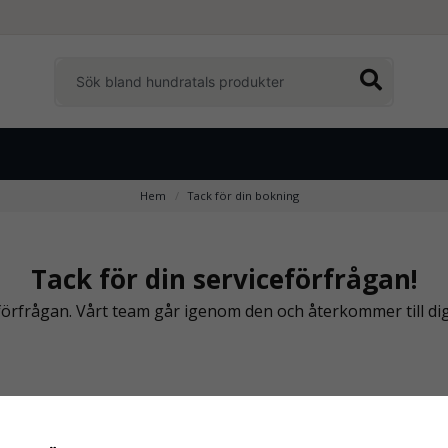
Hem
Tack för din bokning
Tack för din serviceförfrågan!
 förfrågan. Vårt team går igenom den och återkommer till dig