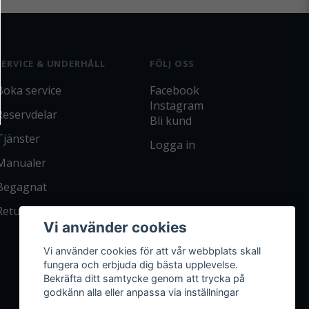
SERVICE & UNDERHÅLL
FÖLJ OSS
Boka service
Facebook
Instagram
Reservdelar
Bli kund
Tjänster
Logga in
Manualer
Begagnat
Returpolicy
Vi använder cookies
Vi använder cookies för att vår webbplats skall
fungera och erbjuda dig bästa upplevelse.
Bekräfta ditt samtycke genom att trycka på
godkänn alla eller anpassa via inställningar