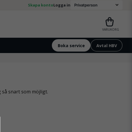
Skapa konto
Logga in
VARUKORG
Boka service
Avtal HBV
 så snart som möjligt.