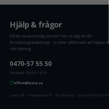
Hjälp & frågor
Vill du ha personlig service? Hör av dig till vår
försäljningsavdelning – vi sitter alltid redo att hjälpa dig
rätt lösning.
0470-57 55 50
Vardagar 08:00–16:30
office@leany.se
Leany AB · Smedjegatan 31 · 352 46 Växjö · Org.nr 559100-2109