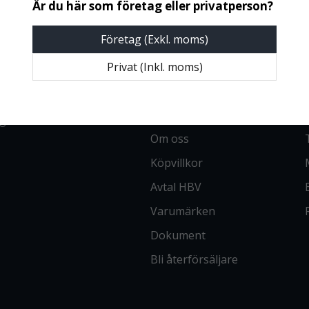
Företag (Exkl. moms)
INFORMATION
Privat (Inkl. moms)
Vanliga frågor
Kontakta oss
 till
Om oss
Köpvillkor
Avtal HBV
Varumärken
Dokument
Bli återförsäljare