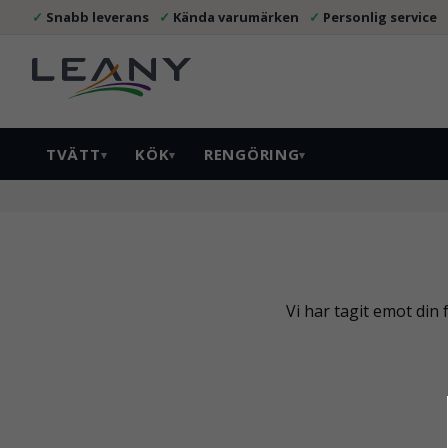
Snabb leverans
Kända varumärken
Personlig service
TVÄTT
KÖK
RENGÖRING
▾
▾
▾
Vi har tagit emot din