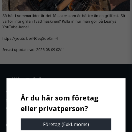
Så här i sommartider är det få saker som är bättre än en grillfest. Så
varför inte grilla i tvättmaskinen? Kolla in hur man gör på Leanys
YouTube-kanal!
https://youtu.be/NCeq5deCm-4
Senast uppdaterad: 2026-08-09 02:11
Hjälp & frågor
Vill du ha personlig service? Hör av dig till vår
försäljningsavdelning – vi sitter alltid redo att hjälpa
dig till rätt lösning.
0470-57 55 50
Företag (Exkl. moms)