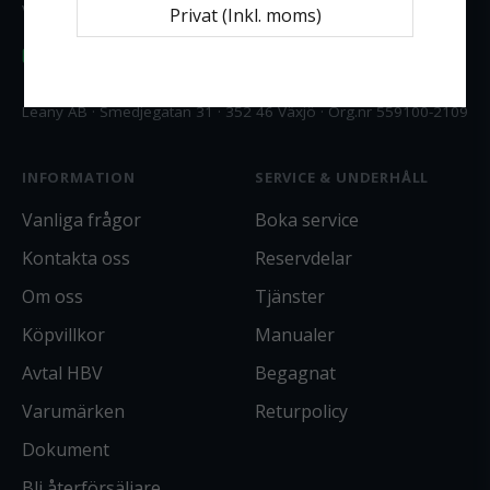
Vardagar 08:00–16:30
Privat (Inkl. moms)
office@leany.se
Leany AB · Smedjegatan 31 · 352 46 Växjö · Org.nr 559100-2109
INFORMATION
SERVICE & UNDERHÅLL
Vanliga frågor
Boka service
Kontakta oss
Reservdelar
Om oss
Tjänster
Köpvillkor
Manualer
Avtal HBV
Begagnat
Varumärken
Returpolicy
Dokument
Bli återförsäljare