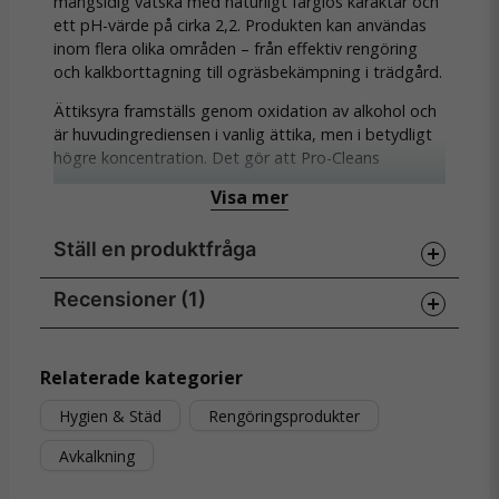
mångsidig vätska med naturligt färglös karaktär och
ett pH-värde på cirka 2,2. Produkten kan användas
inom flera olika områden – från effektiv rengöring
och kalkborttagning till ogräsbekämpning i trädgård.
Ättiksyra framställs genom oxidation av alkohol och
är huvudingrediensen i vanlig ättika, men i betydligt
högre koncentration. Det gör att Pro-Cleans
Ättiksyra 24 % bör spädas med vatten innan
Visa mer
användning beroende på tillämpningsområde. En
mycket användbar produkt för både professionella
Ställ en produktfråga
och privata användare som söker naturligt kraftfull
rengöring eller trädgårdsstöd.
Recensioner (1)
question
Egenskaper:
Fråga oss något om denna produkten...
Koncentrerad ättiksyra (24 %)
Bertil
Relaterade kategorier
för 4 månader sedan
Flerfunktionell: rengöring, avkalkning,
Bra och säker leverans
Hygien & Städ
Rengöringsprodukter
trädgårdsbruk
name
Namn
Avkalkning
Naturligt färglös och biologiskt nedbrytbar