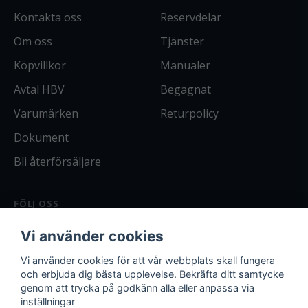
Kontakta oss
Reservdelar
Om oss
Tjänster
Köpvillkor
Manualer
Avtal HBV
Begagnat
Varumärken
Returpolicy
Dokument
Bli återförsäljare
FÖLJ OSS
Facebook
Vi använder cookies
Instagram
Bli kund
Vi använder cookies för att vår webbplats skall fungera
och erbjuda dig bästa upplevelse. Bekräfta ditt samtycke
Logga in
genom att trycka på godkänn alla eller anpassa via
inställningar