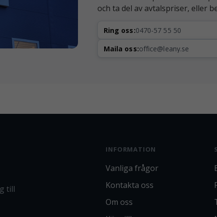
och ta del av avtalspriser, eller 
Ring oss:
0470-57 55 50
Maila oss:
office@leany.se
INFORMATION
Vanliga frågor
Kontakta oss
 till
Om oss