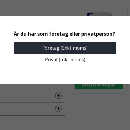
ier. Läs etiketten före
as med andra produkter.
Företag (Exkl. moms)
en förpackning för att bevara
Privat (Inkl. moms)
SELECT PRO-WASH
Leany Select ProWash
nens lucka med XIBU 2WIPE
- T3 Tvättmedel - 20
kg (HBV)
Offertförfrågan
Hämta