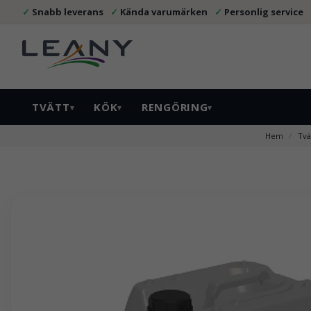
Snabb leverans
Kända varumärken
Personlig service
TVÄTT
KÖK
RENGÖRING
▾
▾
▾
Hem
Tvä