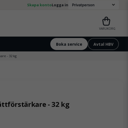
Skapa konto
Logga in
VARUKORG
Boka service
Avtal HBV
are - 32 kg
ttförstärkare - 32 kg