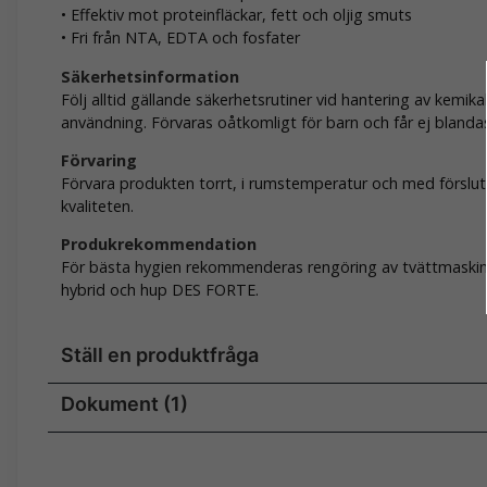
• Effektiv mot proteinfläckar, fett och oljig smuts
• Fri från NTA, EDTA och fosfater
Säkerhetsinformation
Följ alltid gällande säkerhetsrutiner vid hantering av kemikal
användning. Förvaras oåtkomligt för barn och får ej bland
Förvaring
Förvara produkten torrt, i rumstemperatur och med förslut
kvaliteten.
Produkrekommendation
För bästa hygien rekommenderas rengöring av tvättmaski
hybrid och hup DES FORTE.
Ställ en produktfråga
Dokument (1)
question
Fråga oss något om denna produkten...
432010024600_ENU_PDB (1).pdf