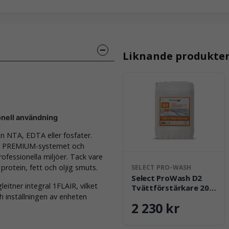
Liknande produkte
onell användning
n NTA, EDTA eller fosfater.
AL PREMIUM-systemet och
ofessionella miljöer. Tack vare
protein, fett och oljig smuts.
SELECT PRO-WASH
Select ProWash D2
tner integral 1FLAIR, vilket
Tvättförstärkare 20
ch inställningen av enheten
kg
2 230 kr