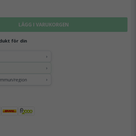
LÄGG I VARUKORGEN
dukt för din
›
›
›
kommun/region