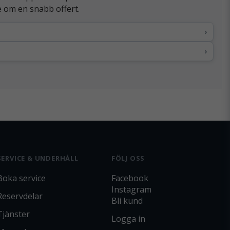
be om en snabb offert.
›
›
SERVICE & UNDERHÅLL
FÖLJ OSS
Boka service
Facebook
Instagram
Reservdelar
Bli kund
Tjänster
Logga in