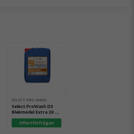
r
SELECT PRO-WASH
Select ProWash D3
Blekmedel Extra 20 kg
(HBV)
Offertförfrågan