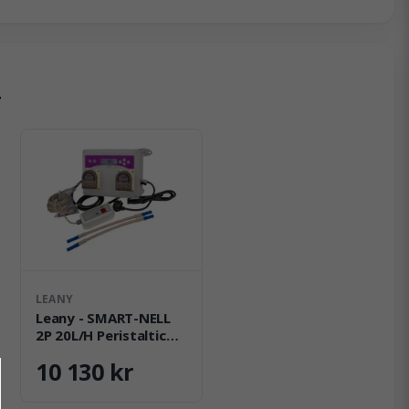
r
LEANY
Leany - SMART-NELL
2P 20L/H Peristaltic
pumps system w/valik
10 130 kr