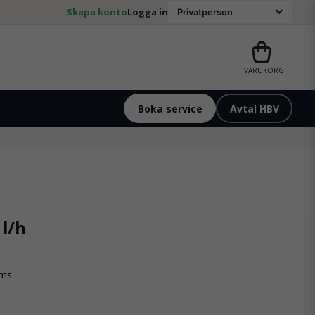
Skapa konto
Logga in
VARUKORG
Boka service
Avtal HBV
 l/h
oms