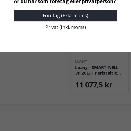
Företag (Exkl. moms)
Privat (Inkl. moms)
LEANY
Leany - SMART-NELL
3P 20L/H Peristaltic
pumps system w/valik
11 077,5 kr