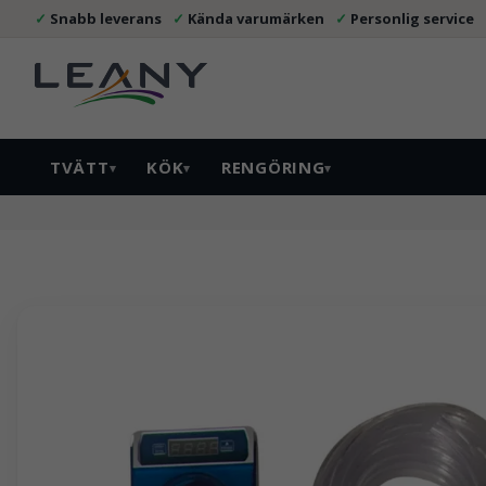
Snabb leverans
Kända varumärken
Personlig service
TVÄTT
KÖK
RENGÖRING
▾
▾
▾