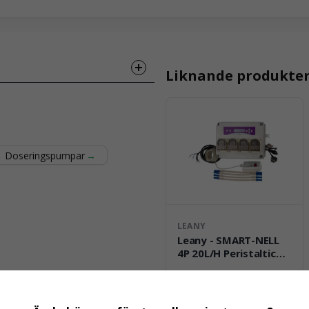
Liknande produkte
Doseringspumpar
ss
LEANY
Leany - SMART-NELL
4P 20L/H Peristaltic
pumps system w/valik
11 736,25 kr