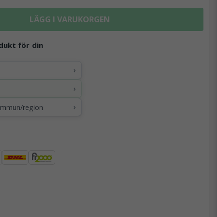
LÄGG I VARUKORGEN
dukt för din
›
›
›
kommun/region