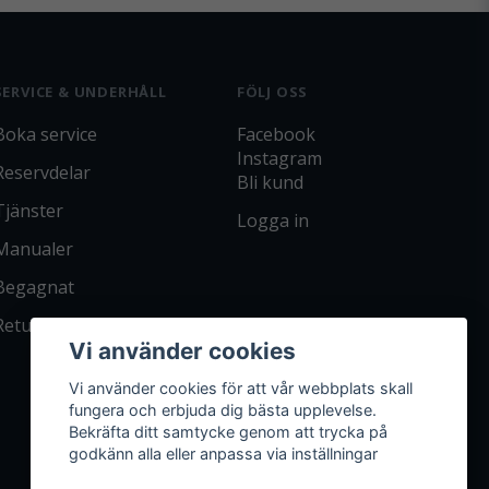
SERVICE & UNDERHÅLL
FÖLJ OSS
Boka service
Facebook
Instagram
Reservdelar
Bli kund
Tjänster
Logga in
Manualer
Begagnat
Returpolicy
Vi använder cookies
Vi använder cookies för att vår webbplats skall
fungera och erbjuda dig bästa upplevelse.
Bekräfta ditt samtycke genom att trycka på
godkänn alla eller anpassa via inställningar