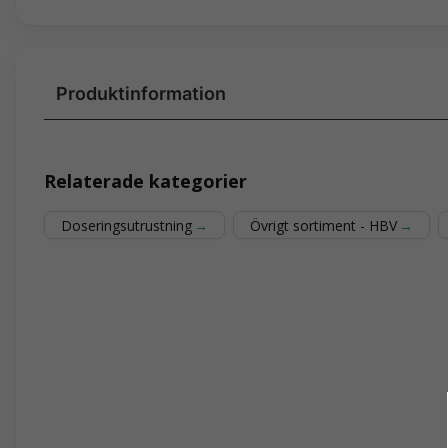
question
Fråga oss något om denna produkten...
Relaterade kategorier
Doseringsutrustning
Övrigt sortiment - HBV
name
email
Namn
Mejladre
Ja, ni får publicera min fråga