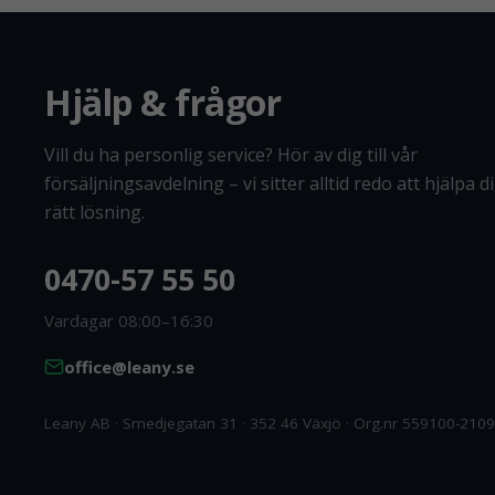
Hjälp & frågor
Vill du ha personlig service? Hör av dig till vår
försäljningsavdelning – vi sitter alltid redo att hjälpa dig
rätt lösning.
0470-57 55 50
Vardagar 08:00–16:30
office@leany.se
Leany AB · Smedjegatan 31 · 352 46 Växjö · Org.nr 559100-2109