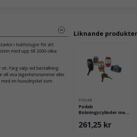
Liknande produkte
avlor i tvättstugor för att
ystem med upp till 2000 olika
 vit. Färg väljs vid beställning.
 vill visa lägenhetsnummer eller
era med en huvudnyckel som
PODAB
Podab
Bokningscylinder med
märkning
261,25 kr