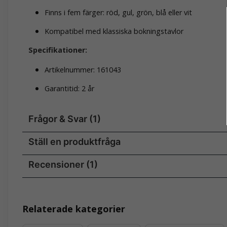
Finns i fem färger: röd, gul, grön, blå eller vit
Kompatibel med klassiska bokningstavlor
Specifikationer:
Artikelnummer: 161043
Garantitid: 2 år
Frågor & Svar (1)
Ställ en produktfråga
Christerwahlgren frågade
för 7 månader sedan
Recensioner (1)
Är det styckpris för cylinder?.
question
Fråga oss något om denna produkten...
Butiken svarade
Oleksandr
Hej Christer,
för 5 månader sedan
Ja, det är det!
Relaterade kategorier
MVH,
name
email
Namn
Mejladre