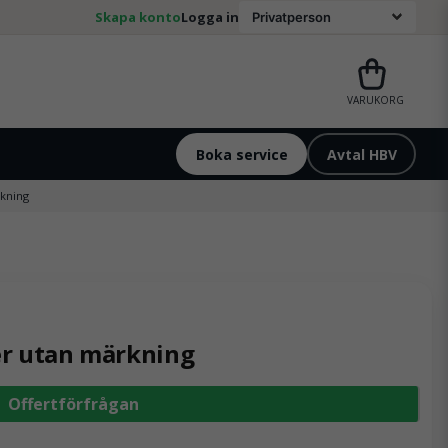
Skapa konto
Logga in
VARUKORG
Boka service
Avtal HBV
kning
er utan märkning
Offertförfrågan