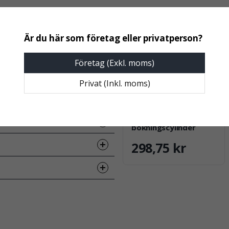
Företag (Exkl. moms)
Privat (Inkl. moms)
PODAB
Podab Huvudnyckel
bokningscylinder
298,75 kr
ss