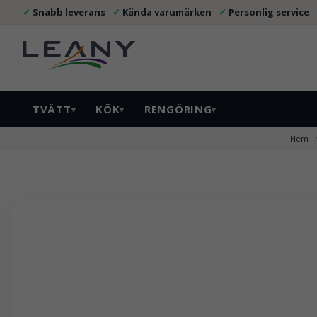
Snabb leverans
Kända varumärken
Personlig service
TVÄTT
KÖK
RENGÖRING
▾
▾
▾
Hem