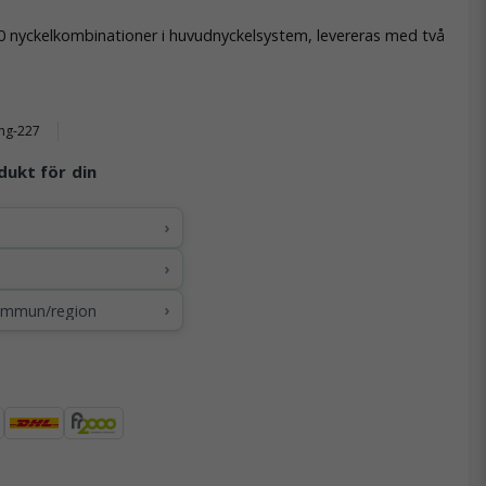
000 nyckelkombinationer i huvudnyckelsystem, levereras med två
ng-227
dukt för din
›
›
›
kommun/region