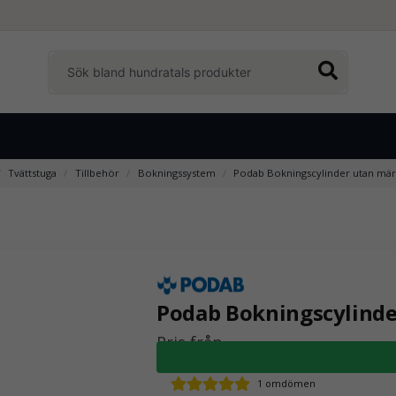
Tvättstuga
Tillbehör
Bokningssystem
Podab Bokningscylinder utan mär
Podab Bokningscylind
Pris från
1 omdömen