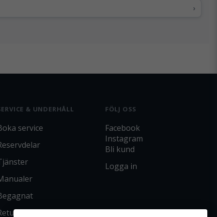
›
SERVICE & UNDERHÅLL
FÖLJ OSS
Boka service
Facebook
Instagram
Reservdelar
Bli kund
Tjänster
Logga in
Manualer
Begagnat
Returpolicy