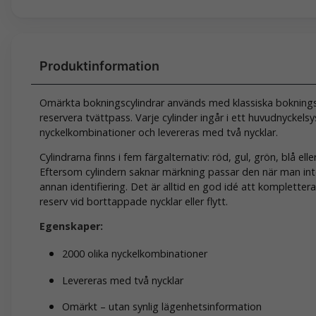
Omärkta bokningscylindrar används med klassiska bokningst
reservera tvättpass. Varje cylinder ingår i ett huvudnyckels
nyckelkombinationer och levereras med två nycklar.
Cylindrarna finns i fem färgalternativ: röd, gul, grön, blå eller
Eftersom cylindern saknar märkning passar den när man inte
annan identifiering. Det är alltid en god idé att komplett
reserv vid borttappade nycklar eller flytt.
Egenskaper:
2000 olika nyckelkombinationer
Levereras med två nycklar
Omärkt – utan synlig lägenhetsinformation