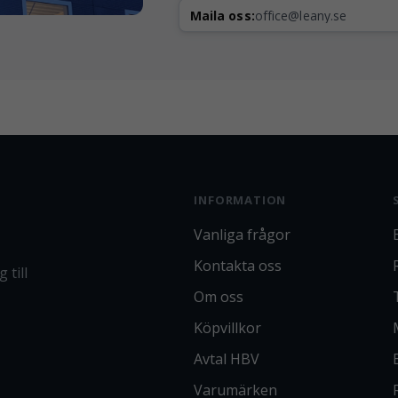
Maila oss:
office@leany.se
INFORMATION
Vanliga frågor
Kontakta oss
 till
Om oss
Köpvillkor
Avtal HBV
Varumärken