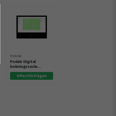
PODAB
Podab Digital
bokningstavla
WallPad 24
Offertförfrågan