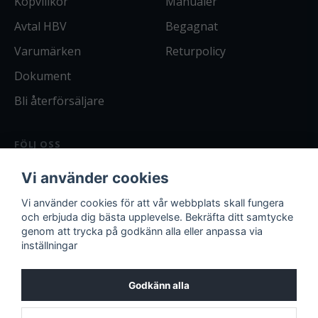
Köpvillkor
Manualer
Avtal HBV
Begagnat
Varumärken
Returpolicy
Dokument
Bli återförsäljare
FÖLJ OSS
Facebook
Vi använder cookies
Instagram
Bli kund
Vi använder cookies för att vår webbplats skall fungera
och erbjuda dig bästa upplevelse. Bekräfta ditt samtycke
Logga in
genom att trycka på godkänn alla eller anpassa via
inställningar
Godkänn alla
Miljöpolicy
Arbetsmiljöpolicy
Kvalitetspolicy