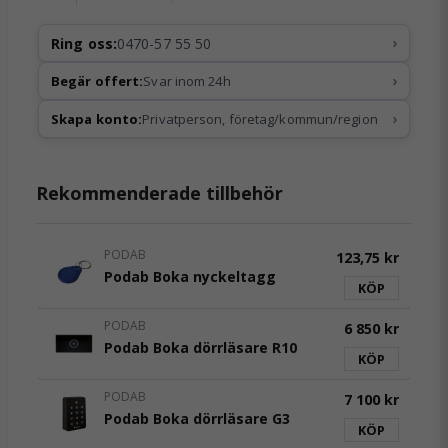
›
Ring oss:
0470-57 55 50
›
Begär offert:
Svar inom 24h
›
Skapa konto:
Privatperson, företag/kommun/region
Rekommenderade tillbehör
PODAB
123,75 kr
Podab Boka nyckeltagg
KÖP
PODAB
6 850 kr
Podab Boka dörrläsare R10
KÖP
PODAB
7 100 kr
Podab Boka dörrläsare G3
KÖP