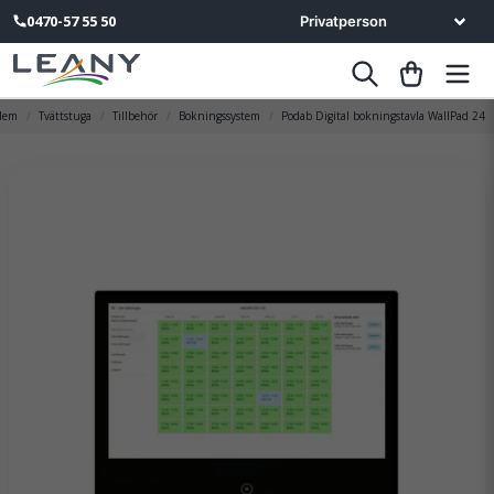
0470-57 55 50
Hem
Tvättstuga
Tillbehör
Bokningssystem
Podab Digital bokningstavla WallPad 24