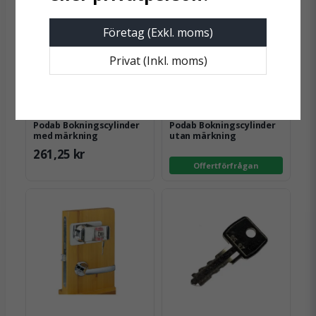
Mått
583 x 42 x 450 mm
bokningssystem
Företag (Exkl. moms)
Ja, ni får publicera min fråga
Privat (Inkl. moms)
PODAB
PODAB
Podab Bokningscylinder
Podab Bokningscylinder
med märkning
utan märkning
261,25 kr
Offertförfrågan
Skicka fråga