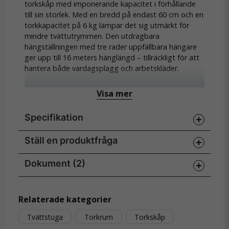
torkskåp med imponerande kapacitet i förhållande
till sin storlek. Med en bredd på endast 60 cm och en
torkkapacitet på 6 kg lämpar det sig utmärkt för
mindre tvättutrymmen. Den utdragbara
hängställningen med tre rader uppfällbara hängare
ger upp till 16 meters hänglängd – tillräckligt för att
hantera både vardagsplagg och arbetskläder.
Skåpet erbjuder sex program – tre automatiska och
Visa mer
tre manuella – med tre olika temperaturlägen. Tack
vare fuktsensorer avslutas torkningen exakt när
Specifikation
plaggen är torra. Alla reglage är samlade i ett
utdragbart fläktpaket som förenklar service och
underhåll. Dörren kan hängas om för att passa
Ställ en produktfråga
Specifikationer
installationen, och kompletterande inredning som
klädstång eller hyllplan finns som tillval.
Kapacitet
6 kg
Dokument (2)
question
Fråga oss något om denna produkten...
Vikt netto/brutto
60 / 65 kg
Dörröppningsvinkel
223°
manual-ts-43-e_sve.pdf
Hämta
Endast 60 cm brett – lättplacerat
Relaterade kategorier
5.22 MB
Mått (B × H × D)
595 × 1939 × 641 mm
Tvättstuga
Torkrum
Torkskåp
Kapacitet på 6 kg tvätt
Program
6 st
name
Namn
produktblad-ts43e-