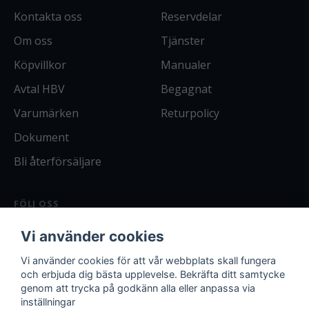
Kontakta oss
Reservdelar
Om oss
Tjänster
Köpvillkor
Manualer
Avtal HBV
Begagnat
Varumärken
Returpolicy
Dokument
Bli återförsäljare
FÖLJ OSS
Facebook
Vi använder cookies
Instagram
Bli kund
Vi använder cookies för att vår webbplats skall fungera
och erbjuda dig bästa upplevelse. Bekräfta ditt samtycke
Logga in
genom att trycka på godkänn alla eller anpassa via
inställningar