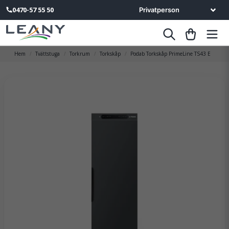
0470-57 55 50
Hem
Tvättstuga
Torkrum
Torkskåp
Podab Torkskåp PrimeLine TS43 E