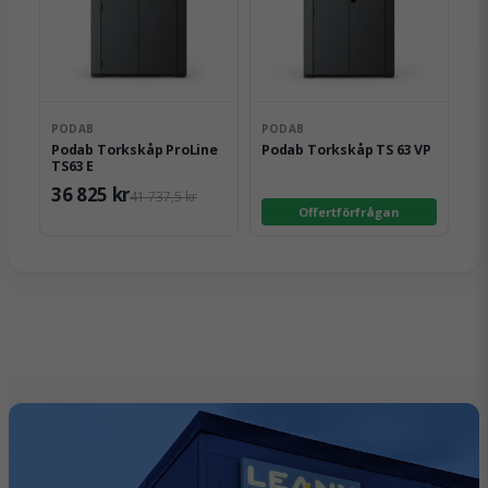
PODAB
PODAB
Podab Torkskåp ProLine
Podab Torkskåp TS 63 VP
TS63 E
36 825 kr
41 737,5 kr
Offertförfrågan