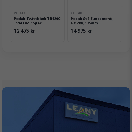
PODAB
PODAB
Podab Tvättbänk TB1200
Podab Stålfundament,
Tvättho höger
NX 280, 135mm
12 475 kr
14 975 kr