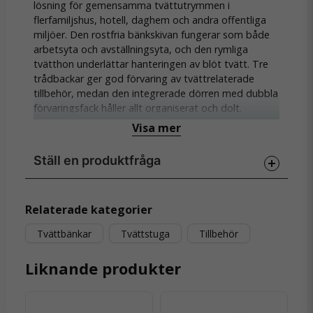
lösning för gemensamma tvättutrymmen i
flerfamiljshus, hotell, daghem och andra offentliga
miljöer. Den rostfria bänkskivan fungerar som både
arbetsyta och avställningsyta, och den rymliga
tvätthon underlättar hanteringen av blöt tvätt. Tre
trådbackar ger god förvaring av tvättrelaterade
tillbehör, medan den integrerade dörren med dubbla
förvaringsfack håller allt organiserat och dolt.
Visa mer
Bänken levereras färdigmonterad och kan beställas
med tvättho och dörr på vänster eller höger sida,
Ställ en produktfråga
beroende på vad som passar er planlösning bäst.
Fötterna är justerbara för att kunna anpassa höjden
efter användarnas behov. Baksidan är förstärkt med
question
Fråga oss något om denna produkten...
krysstag och väggfäste för ökad stabilitet. Ett smart
Relaterade kategorier
och hållbart tillbehör som gör tvättstugan mer
Tvättbänkar
Tvättstuga
Tillbehör
användarvänlig och professionell.
Egenskaper:
Liknande produkter
name
Namn
Rostfri bänkskiva med stor avställningsyta