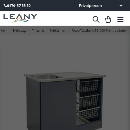
0470-57 55 50
Hem
Tvättstuga
Tillbehör
Tvättbänkar
Podab Tvättbänk TB1000 Tvättho vänster