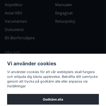
Köpvillkor
Manualer
Avtal HBV
Begagnat
Varumärken
Returpolicy
Dokument
Bli återförsäljare
FÖLJ OSS
Facebook
Vi använder cookies
Instagram
Bli kund
Vi använder cookies för att vår webbplats skall fungera
och erbjuda dig bästa upplevelse. Bekräfta ditt samtycke
Logga in
genom att trycka på godkänn alla eller anpassa via
inställningar
Godkänn alla