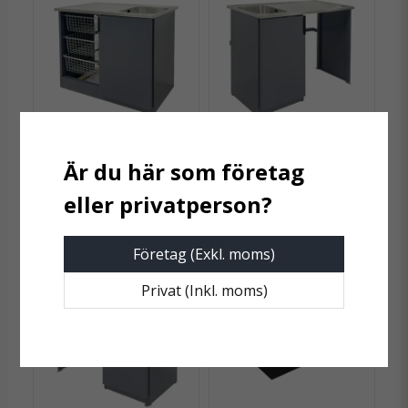
Rymlig tvättho på höger eller vänster sida
email
Mejladress
Tre trådbackar för praktisk förvaring
Dörr med dubbla förvaringsfack, barnspärr och
dolda gångjärn
Ja, ni får publicera min fråga
Levereras färdigmonterad med komplett
avloppssats
PODAB
PODAB
Justerbara fötter för optimal arbetshöjd
Podab Tvättbänk TB1000
Podab Tvättbänk TB1200
Tvättho höger
Tvättho vänster
Förstärkt baksida med krysstag och väggfäste
12 475 kr
12 475 kr
Finns även som öppen variant för tvättvagn
Företag (Exkl. moms)
Specifikationer:
Skicka fråga
Privat (Inkl. moms)
Mått (B × D × H):
1000 × 600 × 900 mm
Tvättho (B × D × H):
370 × 340 × 160 mm