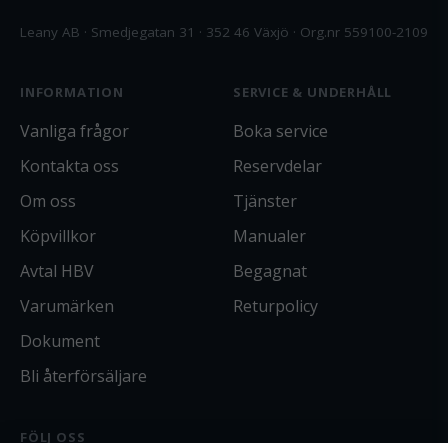
Leany AB · Smedjegatan 31 · 352 46 Växjö · Org.nr 559100-2109
INFORMATION
SERVICE & UNDERHÅLL
Vanliga frågor
Boka service
Kontakta oss
Reservdelar
Om oss
Tjänster
Köpvillkor
Manualer
Avtal HBV
Begagnat
Varumärken
Returpolicy
Dokument
Bli återförsäljare
FÖLJ OSS