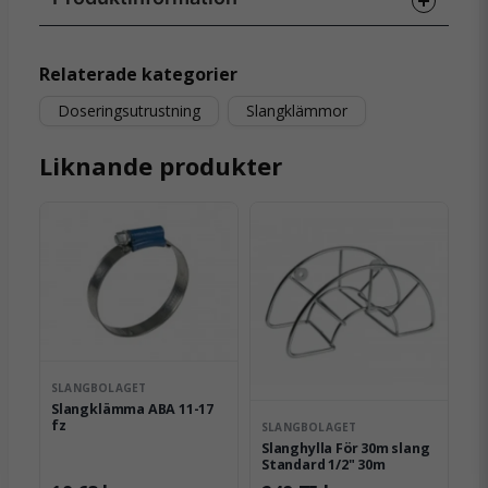
question
Fråga oss något om denna produkten...
Relaterade kategorier
Doseringsutrustning
Slangklämmor
Liknande produkter
name
Namn
email
Mejladress
Ja, ni får publicera min fråga
SLANGBOLAGET
Slangklämma ABA 11-17
fz
SLANGBOLAGET
Slanghylla För 30m slang
Standard 1/2" 30m