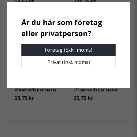
19,63 kr
248,75 kr
Skicka fråga
Företag (Exkl. moms)
Privat (Inkl. moms)
SLANGBOLAGET
SLANGBOLAGET
Silikonslang oarmerad
Silikonslang oarmerad
4*8mm Pris per Meter
6*10mm Pris per Meter
53,75 kr
25,75 kr