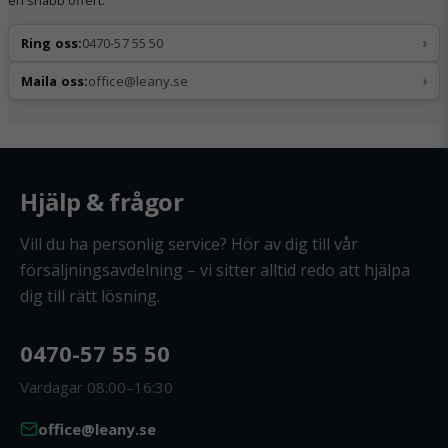
›
Ring oss:
0470-57 55 50
›
Maila oss:
office@leany.se
Hjälp & frågor
Vill du ha personlig service? Hör av dig till vår
försäljningsavdelning – vi sitter alltid redo att hjälpa
dig till rätt lösning.
0470-57 55 50
Vardagar 08:00–16:30
office@leany.se