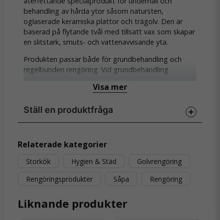
återfettande specialprodukt för underhåll och
behandling av hårda ytor såsom natursten,
oglaserade keramiska plattor och trägolv. Den är
baserad på flytande tvål med tillsatt vax som skapar
en slitstark, smuts- och vattenavvisande yta.
Produkten passar både för grundbehandling och
regelbunden rengöring. Vid grundbehandling
appliceras stensåpan upprepade gånger tills en
Visa mer
skyddande yta har byggts upp. För dagligt underhåll
används den i låg dosering med mopp eller
Ställ en produktfråga
kombiskurmaskin, vilket ger ett hållbart och lättskött
golv över tid.
question
Egenskaper:
Fråga oss något om denna produkten...
Relaterade kategorier
Återfettande såpa med vax
Storkök
Hygien & Städ
Golvrengöring
Rengör och skyddar sten, keramik och trä
Rengöringsprodukter
Såpa
Rengöring
name
Namn
Ger vatten- och smutsavvisande yta
Liknande produkter
Bygger upp slitstarkt skydd vid upprepad