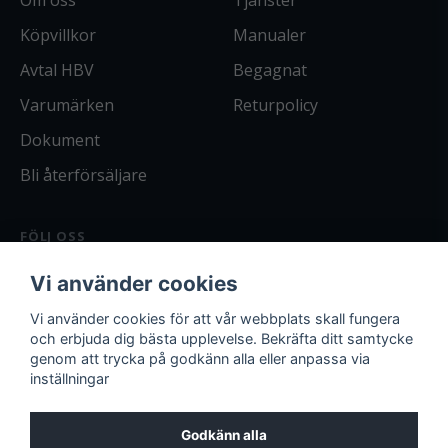
Om oss
Tjänster
Köpvillkor
Manualer
Avtal HBV
Begagnat
Varumärken
Returpolicy
Dokument
Bli återförsäljare
FÖLJ OSS
Facebook
Vi använder cookies
Instagram
Bli kund
Vi använder cookies för att vår webbplats skall fungera
och erbjuda dig bästa upplevelse. Bekräfta ditt samtycke
Logga in
genom att trycka på godkänn alla eller anpassa via
inställningar
Godkänn alla