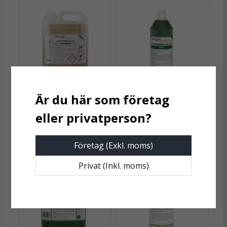
användning
email
Mejladress
Passar både grundbehandling och daglig
rengöring
Kan användas med mopp eller kombimaskin
Ja, ni får publicera min fråga
Biologiskt nedbrytbar formulering
PRO-CLEAN
PRO-CLEAN
Stensåpa Pro-Clean 5 L
Såpa Pro-Clean 1 L
349 kr
39 kr
Företag (Exkl. moms)
Skicka fråga
Privat (Inkl. moms)