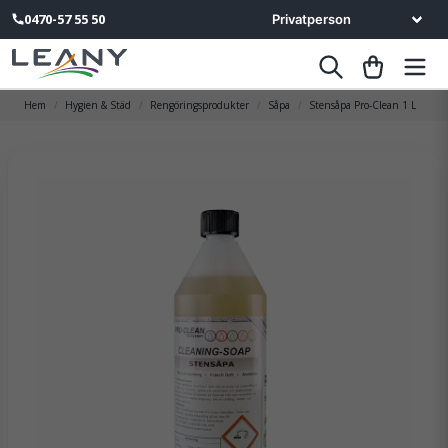
0470-57 55 50
Hem
Hygien & Städ
Rengöringsprodukter
Såpa
Stensåpa Pro-Clean 1 L