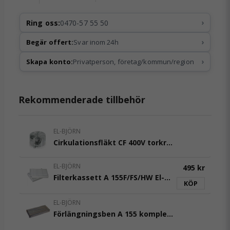
›
Ring oss:
0470-57 55 50
›
Begär offert:
Svar inom 24h
›
Skapa konto:
Privatperson, företag/kommun/region
Rekommenderade tillbehör
EL-BJÖRN
Cirkulationsfläkt CF 400V torkrum El-Björn
EL-BJÖRN
495 kr
Filterkassett A 155F/FS/HW El-Björn
KÖP
EL-BJÖRN
Förlängningsben A 155 komplett El-Björn