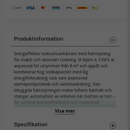
Energieffektiv torkrumsavfuktare med fuktstyrning
för snabb och skonsam torkning. El-Björn A 155FS är
anpassad för utrymmen från 8 m² och uppåt och
kombinerar hög torkkapacitet med låg
energiförbrukning tack vare avancerad
värmepumpsteknik och vattenavledning. Den
inbyggda fuktstyrningen mäter luftens fukthalt och
stänger automatiskt av enheten när tvätten är torr –
för optimal energieffektivitet och minimerad
elförbrukning.
Visa mer
A 155FS är utrustad med tillsatsvärme, termostat
Specifikation
och larm för filterbyte. Den arbetar tyst med ett