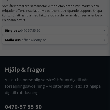
Som återförsäljare samarbetar vi med etablerade varumärken och
erbjuder offert, installation via partners och löpande support. Skapa
konto för att handla med faktura och ta del av avtalspriser, eller be om
en snabb offert.
›
Ring oss:
0470-57 55 50
›
Maila oss:
office@leany.se
Hjälp & frågor
Vill du ha personlig service? Hör av dig till vår
försäljningsavdelning – vi sitter alltid redo att hjälpa
dig till rätt lösning.
0470-57 55 50