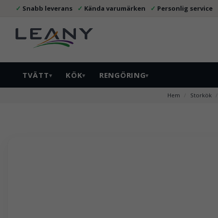
Snabb leverans
Kända varumärken
Personlig service
TVÄTT
KÖK
RENGÖRING
▾
▾
▾
Hem
Storkök