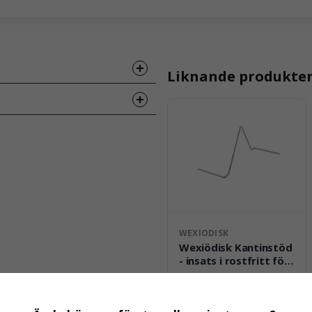
Liknande produkte
Hämta
ss
WEXIODISK
Wexiödisk Kantinstöd
- insats i rostfritt för
att diska kantiner
Offertförfrågan