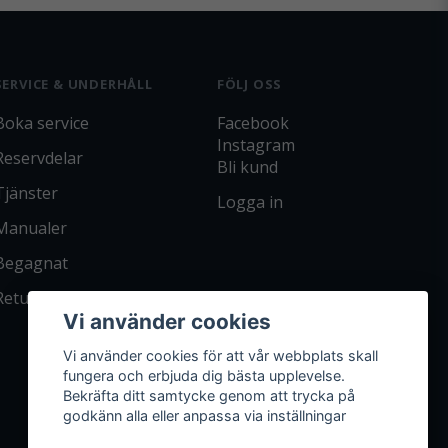
SERVICE & UNDERHÅLL
FÖLJ OSS
Boka service
Facebook
Instagram
Reservdelar
Bli kund
Tjänster
Logga in
Manualer
Begagnat
Returpolicy
Vi använder cookies
Vi använder cookies för att vår webbplats skall
fungera och erbjuda dig bästa upplevelse.
Bekräfta ditt samtycke genom att trycka på
godkänn alla eller anpassa via inställningar