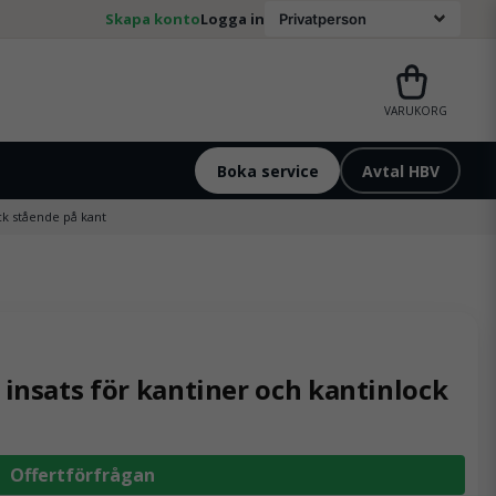
Skapa konto
Logga in
VARUKORG
Boka service
Avtal HBV
ock stående på kant
 insats för kantiner och kantinlock
Offertförfrågan