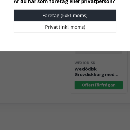
Företag (Exkl. moms)
Privat (Inkl. moms)
WEXIODISK
Wexiödisk
Grovdiskkorg med
tillbehör till WD-90GR
Offertförfrågan
HC TOUCH