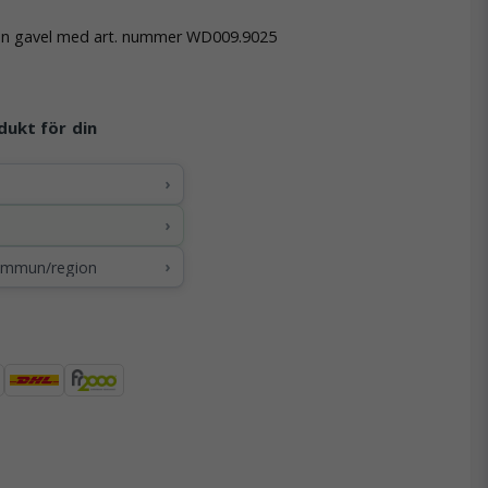
an gavel med art. nummer WD009.9025
dukt för din
›
›
›
kommun/region