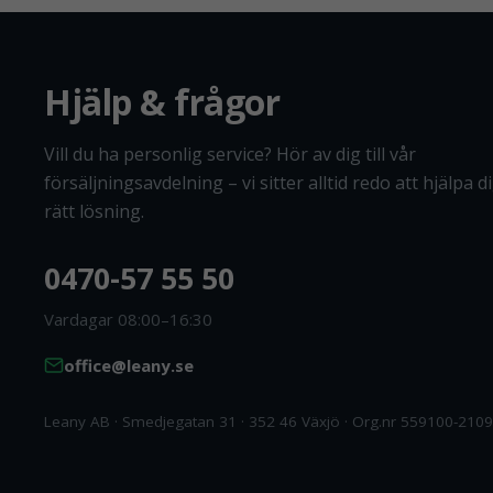
Hjälp & frågor
Vill du ha personlig service? Hör av dig till vår
försäljningsavdelning – vi sitter alltid redo att hjälpa dig
rätt lösning.
0470-57 55 50
Vardagar 08:00–16:30
office@leany.se
Leany AB · Smedjegatan 31 · 352 46 Växjö · Org.nr 559100-2109