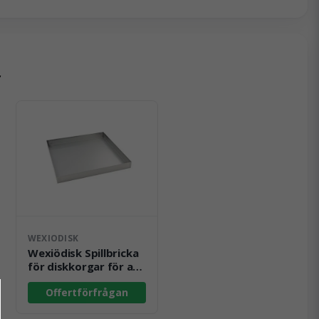
r
WEXIODISK
Wexiödisk Spillbricka
för diskkorgar för att
undvika vattenpölar
Offertförfrågan