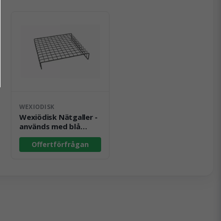
WEXIODISK
Wexiödisk Nätgaller -
används med blå
diskkorg BLG, utan
Offertförfrågan
gavel