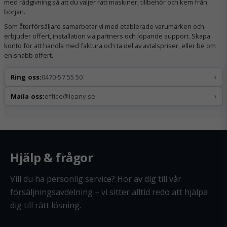
med rådgivning så att du väljer rätt maskiner, tillbehör och kem från
början.
Som återförsäljare samarbetar vi med etablerade varumärken och
erbjuder offert, installation via partners och löpande support. Skapa
konto för att handla med faktura och ta del av avtalspriser, eller be om
en snabb offert.
›
Ring oss:
0470-57 55 50
›
Maila oss:
office@leany.se
Hjälp & frågor
Vill du ha personlig service? Hör av dig till vår
försäljningsavdelning – vi sitter alltid redo att hjälpa
dig till rätt lösning.