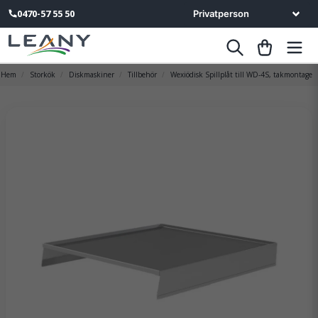
0470-57 55 50
Hem
Storkök
Diskmaskiner
Tillbehör
Wexiödisk Spillplåt till WD-4S, takmontage