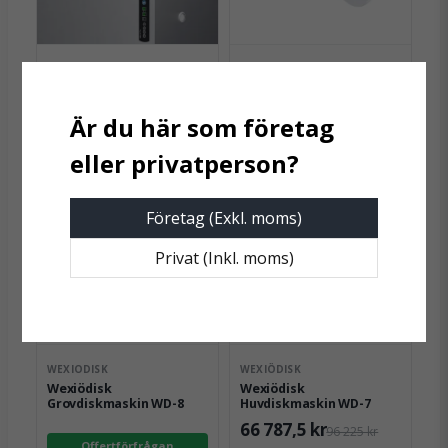
Ja, ni får publicera min fråga
WEXIODISK
WEXIODISK
Wexiödisk Uppfällbart
Wexiödisk Skrädspade -
gallerplan HC - brickor
förenklar vid rens av
matavfall
Offertförfrågan
Offertförfrågan
Skicka fråga
Företag (Exkl. moms)
Privat (Inkl. moms)
WEXIODISK
WEXIÖDISK
Wexiödisk
Wexiödisk
Grovdiskmaskin WD-8
Huvdiskmaskin WD-7
66 787,5 kr
96 225 kr
Offertförfrågan