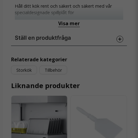
Håll ditt kök rent och säkert och säkert med vår
specialdesignade spillplåt för
underbänkdiskmaskinen WD-4S. Spillplåten är skapad
Visa mer
för att effektivt förhindra spillvatten från diskkorgen
att rinna över kanterna, vilket skyddar dina köksytor
Ställ en produktfråga
och golv från fukt- och vattenskador.
question
Fråga oss något om denna produkten...
Relaterade kategorier
Storkök
Tillbehör
Liknande produkter
name
Namn
email
Mejladress