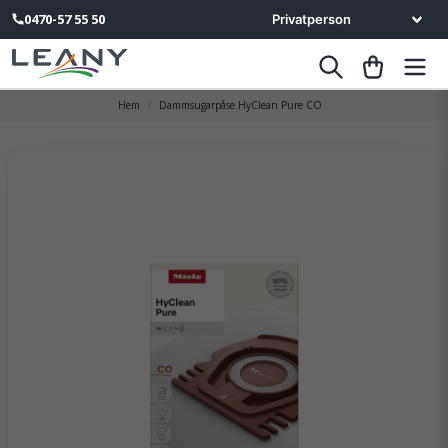
0470-57 55 50
Hem
Dammsugarpåse HyClean Pure CO