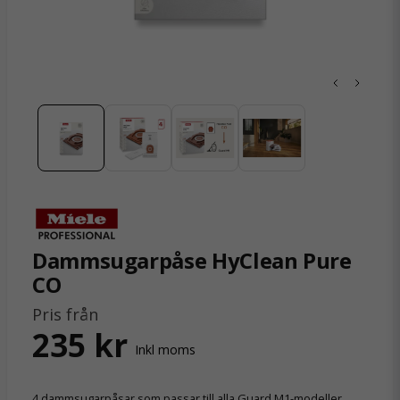
Dammsugarpåse HyClean Pure
CO
Pris från
235 kr
Inkl moms
4 dammsugarpåsar som passar till alla Guard M1-modeller.