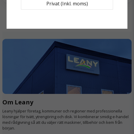
Namn
Privat (Inkl. moms)
utblåsningsfilter
Passar alla Guard M1-modeller
email
Mejladress
Ja, ni får publicera min fråga
Om Leany
Skicka fråga
Leany hjälper företag, kommuner och regioner med professionella
lösningar för tvätt, ytrengöring och disk. Vi kombinerar smidig e-handel
med rådgivning så att du väljer rätt maskiner, tillbehör och kem från
början.