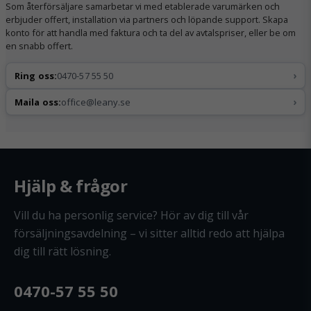
Som återförsäljare samarbetar vi med etablerade varumärken och
erbjuder offert, installation via partners och löpande support. Skapa
konto för att handla med faktura och ta del av avtalspriser, eller be om
en snabb offert.
›
Ring oss:
0470-57 55 50
›
Maila oss:
office@leany.se
Hjälp & frågor
Vill du ha personlig service? Hör av dig till vår
försäljningsavdelning – vi sitter alltid redo att hjälpa
dig till rätt lösning.
0470-57 55 50