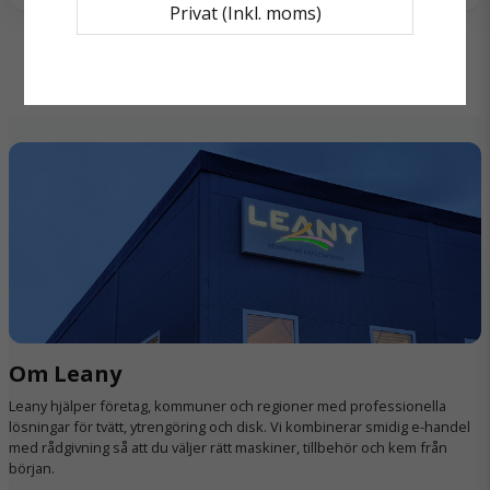
Namn
Privat (Inkl. moms)
bytas en gång om året
Innehåll: 1 filter
email
bland annat för Classic C1, Complete C1
Mejladress
och Dynamic U1
Ja, ni får publicera min fråga
Om Leany
Skicka fråga
Leany hjälper företag, kommuner och regioner med professionella
lösningar för tvätt, ytrengöring och disk. Vi kombinerar smidig e-handel
med rådgivning så att du väljer rätt maskiner, tillbehör och kem från
början.