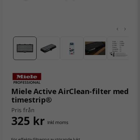
Miele Active AirClean-filter med
timestrip®
Pris från
325 kr
Inkl moms
För effektiv filtrering av störande lukt.