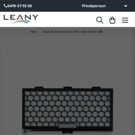
0470-57 55 50
Hem
Miele Active AirClean-filter med timestrip®