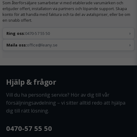
Som återförsäljare samarbetar vi med etablerade varumärken och
erbjuder offert, installation via partners och löpande support. Skapa
konto för att handla med faktura och ta del av avtalspriser, eller be om
en snabb offert.
›
Ring oss:
0470-57 55 50
›
Maila oss:
office@leany.se
Hjälp & frågor
Vill du ha personlig service? Hör av dig till vår
försäljningsavdelning – vi sitter alltid redo att hjälpa
dig till rätt lösning.
0470-57 55 50