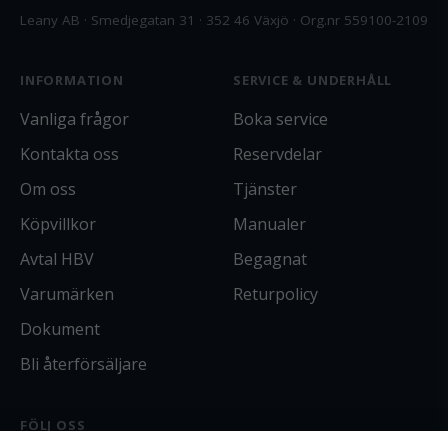
Leany AB · Smedjegatan 31 · 352 46 Växjö · Org.nr 559100-2109
INFORMATION
SERVICE & UNDERHÅLL
Vanliga frågor
Boka service
Kontakta oss
Reservdelar
Om oss
Tjänster
Köpvillkor
Manualer
Avtal HBV
Begagnat
Varumärken
Returpolicy
Dokument
Bli återförsäljare
FÖLJ OSS