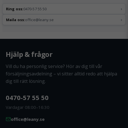
›
Ring oss:
0470-57 55 50
›
Maila oss:
office@leany.se
Hjälp & frågor
Vill du ha personlig service? Hör av dig till vår
försäljningsavdelning – vi sitter alltid redo att hjälpa
dig till rätt lösning.
0470-57 55 50
Vardagar 08:00–16:30
office@leany.se