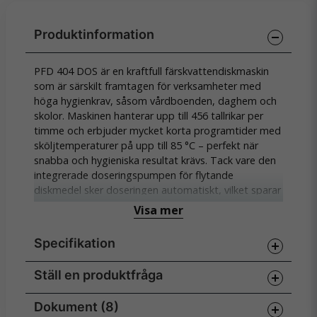
PFD 404 DOS är en kraftfull färskvattendiskmaskin
som är särskilt framtagen för verksamheter med
höga hygienkrav, såsom vårdboenden, daghem och
skolor. Maskinen hanterar upp till 456 tallrikar per
timme och erbjuder mycket korta programtider med
sköljtemperaturer på upp till 85 °C – perfekt när
snabba och hygieniska resultat krävs. Tack vare den
integrerade doseringspumpen för flytande
diskmedel sker doseringen automatiskt, vilket sparar
tid och säkerställer ett jämnt diskresultat.
Visa mer
Användningen är enkel och säker med den intuitiva M
Specifikation
Touch Flex-displayen i färg. Andra funktioner
inkluderar AutoOpen-torkning, automatisk
luckstängning och möjligheten att koppla upp
Ställ en produktfråga
Specifikationer
maskinen till Miele MOVE för full kontroll. Det rymliga
diskutrymmet med två plan ger plats för olika typer
Kapacitet
456 tallrikar/tim, 24 korgar/tim
Dokument (8)
question