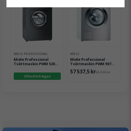
Produktblad.pdf
Hämta
84.76 KB
MIELE PROFESSIONAL
MIELE
Miele Professional
Miele Professional
Tvättmaskin PWM 520
Tvättmaskin PWM 907
[RH DV DD]
[EL DV-1]
57 537,5 kr
68 500 kr
Offertförfrågan