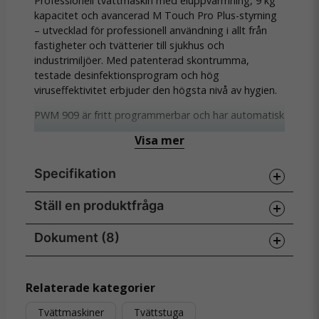
Professionell tvättmaskin med eluppvärmning, 9 kg
kapacitet och avancerad M Touch Pro Plus-styrning
– utvecklad för professionell användning i allt från
fastigheter och tvätterier till sjukhus och
industrimiljöer. Med patenterad skontrumma,
testade desinfektionsprogram och hög
viruseffektivitet erbjuder den högsta nivå av hygien.
PWM 909 är fritt programmerbar och har automatisk
lucklåsning med OneFingerTouch för smidig
Visa mer
användning. Den har EcoSpeed™ för
vattenoptimerad tvätt, korta programtider från 32
Specifikation
minuter och är redo för LAN/WiFi och anslutning till
boknings- och doseringssystem. En synkronmotor
med låg ljudnivå och hög driftsäkerhet ger pålitlig
Ställ en produktfråga
Specifikationer
användning i minst 30 000 timmar.
Trumvolym
80 liter
Dokument (8)
question
Kapacitet 9 kg – trumvolym 80 liter
Fråga oss något om denna produkten...
Kapacitet
9 kg
M Touch Pro Plus: fritt programmerbar
Luckdiameter
370 mm
Snabbinstruktion:Väggbruksanvisning.pdf
Hämta
Relaterade kategorier
pekskärm
10.98 MB
Uppvärmning
El, 7,95 kW
Tvättmaskiner
Tvättstuga
Testad desinfektion – avlägsnar >99,9 % virus
Elanslutning
3N AC 400V 50/60Hz, 16 A
name