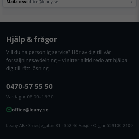
›
Maila oss:
office@leany.se
Hjälp & frågor
Vill du ha personlig service? Hör av dig till vår
försäljningsavdelning – vi sitter alltid redo att hjälpa
dig till rätt lösning.
0470-57 55 50
Vardagar 08:00–16:30
office@leany.se
Leany AB · Smedjegatan 31 · 352 46 Växjö · Org.nr 559100-2109