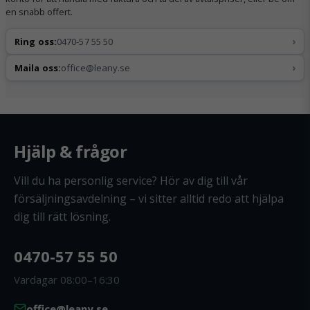
en snabb offert.
›
Ring oss:
0470-57 55 50
›
Maila oss:
office@leany.se
Hjälp & frågor
Vill du ha personlig service? Hör av dig till vår
försäljningsavdelning – vi sitter alltid redo att hjälpa
dig till rätt lösning.
0470-57 55 50
Vardagar 08:00–16:30
office@leany.se