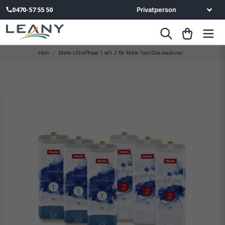
0470-57 55 50
Hem
Miele UltraPhase 1 och 2 för Miele TwinDos-maskiner