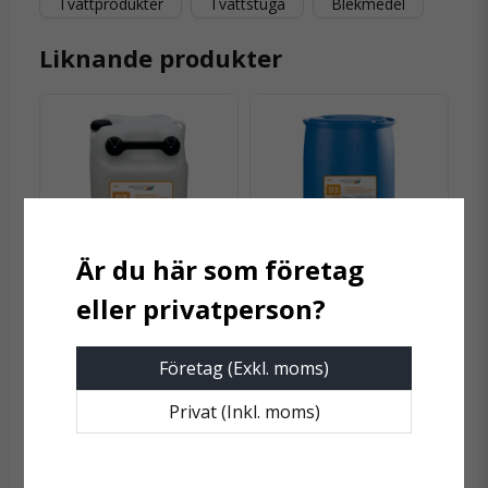
Tvättprodukter
Tvättstuga
Blekmedel
name
och dryck
Kraftig
5 ml/kg tvätt
Namn
Datasäkerhetsblad
100 ml = 1 dl = ca 105 g
Hämta
Liknande produkter
Effektiv vid 50–70 °C i kombination med
D3.pdf
tvättmedel
408.32 KB
email
Mejladress
Används endast i professionella maskiner med
doseringssystem
Rekommenderas för professionella
verksamheter
Ja, ni får publicera min fråga
Ej lämplig för ull eller silke
SELECT PRO-WASH
SELECT PRO-WASH
Select ProWash D3
Select ProWash D3
Blekmedel Extra 60 kg
Blekmedel Extra 200 kg
Företag (Exkl. moms)
6 638,75 kr
Offertförfrågan
Privat (Inkl. moms)
Skicka fråga